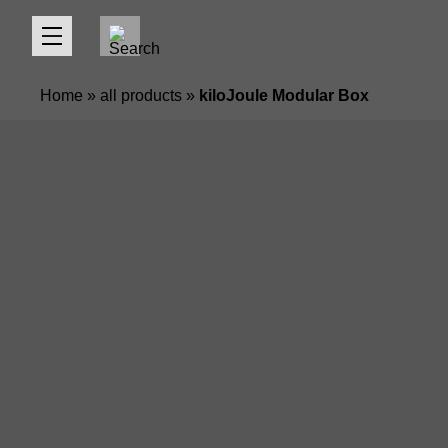
Home
»
all products
»
kiloJoule Modular Box