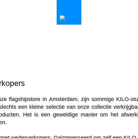
rkopers
onze
flagshipstore
in Amsterdam, zijn sommige KILO-stu
chts een kleine selectie van onze collectie verkrijgbaa
ducten. Het is een geweldige manier om het afwerk
en.
st met wederverkopers. Geïnteresseerd om zelf een KILO