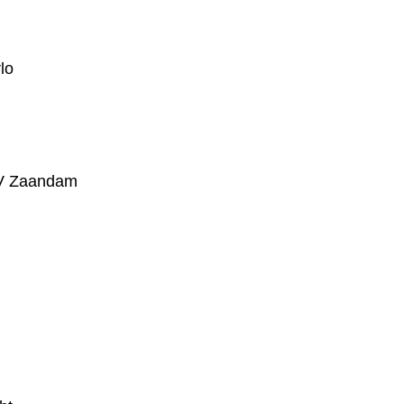
lo
PV Zaandam