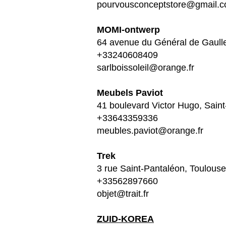
pourvousconceptstore@gmail.
MOMI-ontwerp
64 avenue du Général de Gaulle
+33240608409
sarlboissoleil@orange.fr
Meubels Paviot
41 boulevard Victor Hugo, Sain
+33643359336
meubles.paviot@orange.fr
Trek
3 rue Saint-Pantaléon, Toulous
+33562897660
objet@trait.fr
ZUID-KOREA