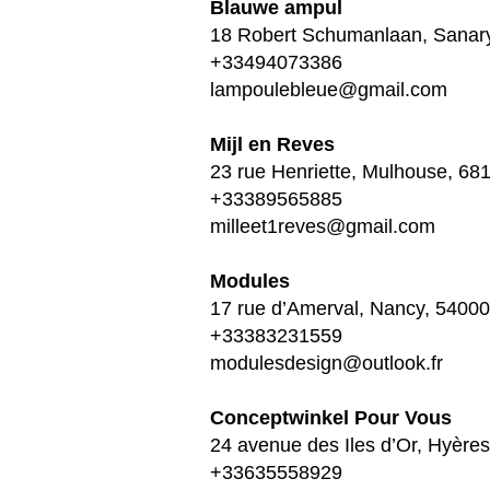
Blauwe ampul
18 Robert Schumanlaan, Sanary
+33494073386
lampoulebleue@gmail.com
Mijl en Reves
23 rue Henriette, Mulhouse, 68
+33389565885
milleet1reves@gmail.com
Modules
17 rue d’Amerval, Nancy, 54000
+33383231559
modulesdesign@outlook.fr
Conceptwinkel Pour Vous
24 avenue des Iles d’Or, Hyère
+33635558929