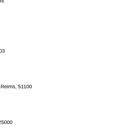
ht
003
, Reims, 51100
 25000