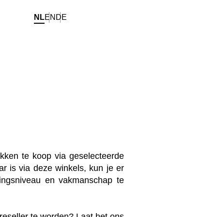
NL
EN
DE
kken te koop via geselecteerde
r is via deze winkels, kun je er
ingsniveau en vakmanschap te
 reseller te worden?
Laat het ons