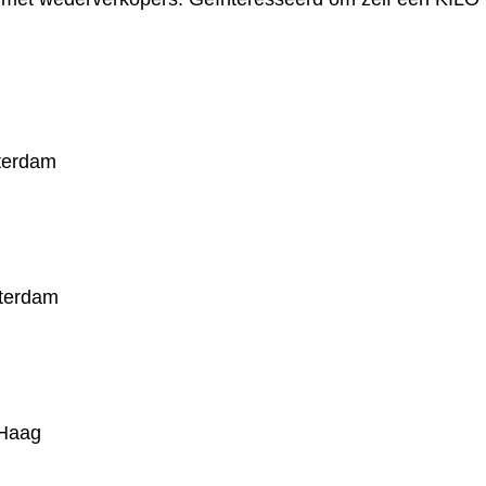
terdam
terdam
 Haag