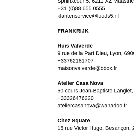
Sphinxcour 5, 6211 XZ Maastric
+31-(0)88 655 0555
klantenservice@loods5.nl
FRANKRIJK
Huis Valverde
9 rue de la Part Dieu, Lyon, 69
+33762181707
maisonvalverde@bbox.fr
Atelier Casa Nova
50 cours Jean-Baptiste Langlet
+33326476220
ateliercasanova@wanadoo.fr
Chez Square
15 rue Victor Hugo, Besançon,