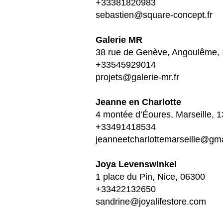
+33381820983
sebastien@square-concept.fr
Galerie MR
38 rue de Genève, Angoulême,
+33545929014
projets@galerie-mr.fr
Jeanne en Charlotte
4 montée d’Éoures, Marseille, 
+33491418534
jeanneetcharlottemarseille@gm
Joya Levenswinkel
1 place du Pin, Nice, 06300
+33422132650
sandrine@joyalifestore.com