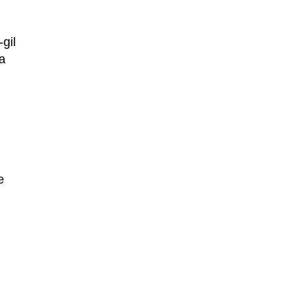
gil
a
e