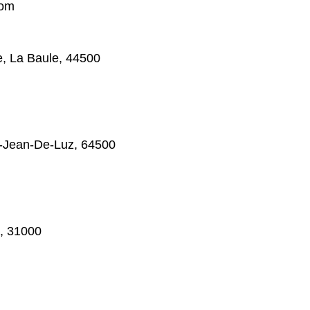
com
, La Baule, 44500
t-Jean-De-Luz, 64500
e, 31000